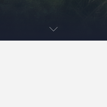
Góry Stołowe – wędrówki
labiryntami dna morza