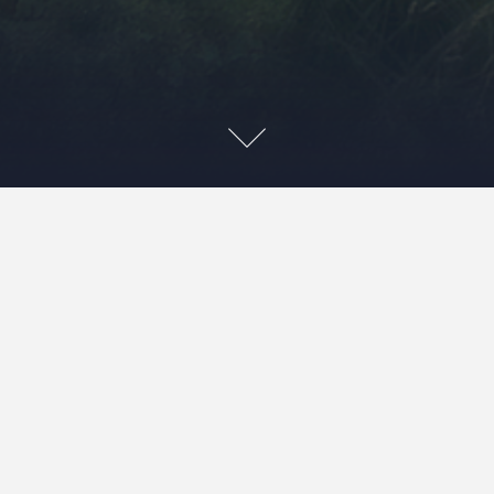
Góry Stołowe – wędrówki
labiryntami dna morza