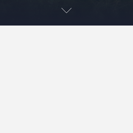
G
W
p
F
p
ędrówki labiryntami dna
G
p