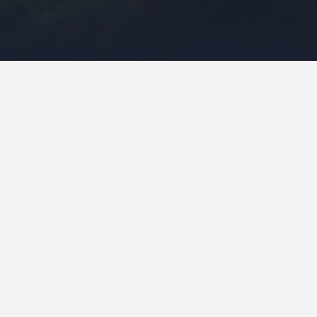
Najnowsze komentarze
rzegorz
-
Austria, Niemcy i nieplanowane
łochy… czyli o tym jak pogoda
okrzyżowała nam plany
elek
-
Wybrzeże Bałtyku z innej strony –
ołudniowa Szwecja (cz. I)
rzegorz
-
Wybrzeże Bałtyku z innej strony –
ołudniowa Szwecja (cz. I)