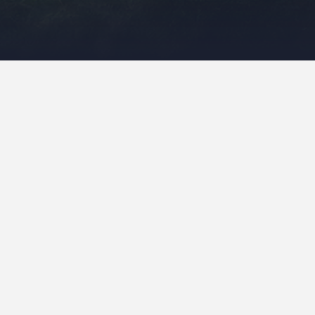
Najnowsze komentarze
rzegorz
-
Austria, Niemcy i nieplanowane
łochy… czyli o tym jak pogoda
okrzyżowała nam plany
elek
-
Wybrzeże Bałtyku z innej strony –
ołudniowa Szwecja (cz. I)
rzegorz
-
Wybrzeże Bałtyku z innej strony –
ołudniowa Szwecja (cz. I)