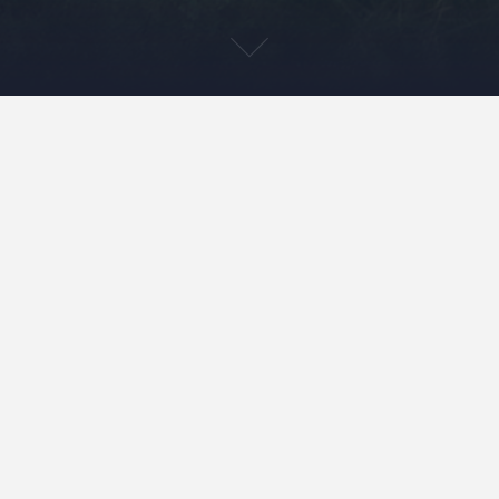
G
W
p
F
p
sztynu na tropie fok –
G
p